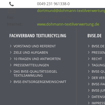
0049 231 961338-0
dortmund@dohmann-textilverwertun
Fax:
0049 231 961338-20
Internet:
www.dohmann-textilverwertung.de
FACHVERBAND TEXTILRECYCLING
BVSE.DE
VORSTAND UND REFERENT
BVSE.DE
ZIELE UND AUFGABEN
PRESSE
10 FRAGEN UND ANTWORTEN
RECHT
PRESSEMITTEILUNGEN
TAGUNG
DAS BVSE-QUALITÄTSSIEGEL
BVSE-QU
TEXTILSAMMLUNG
DER VE
BVSE-ENTSORGERGEMEINSCHAFT
BVSE-F
BVSE-JU
DATENS
IMPRESS