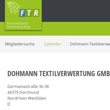
Fachverband
Textilrecycling
Mitgliedersuche
/
Sammler
/
Dohmann Textilverw
DOHMANN TEXTILVERWERTUNG GM
Germaniastraße 36-38
44379 Dortmund
Nordrhein-Westfalen
D