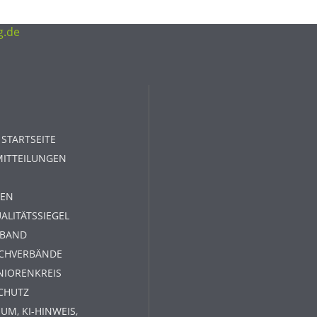
g.de
 STARTSEITE
MITTEILUNGEN
EN
ALITÄTSSIEGEL
RBAND
ACHVERBÄNDE
NIORENKREIS
CHUTZ
UM, KI-HINWEIS,