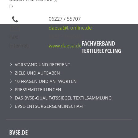
D
06227 / 55707
daesa@t-online.de
Fax:
06227 / 55708
FACHVERBAND
Internet:
www.daesa.de
TEXTILRECYCLING
VORSTAND UND REFERENT
ZIELE UND AUFGABEN
10 FRAGEN UND ANTWORTEN
PRESSEMITTEILUNGEN
DAS BVSE-QUALITÄTSSIEGEL TEXTILSAMMLUNG
BVSE-ENTSORGERGEMEINSCHAFT
BVSE.DE