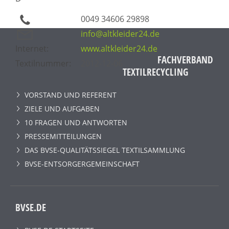
0049 34606 29898
info@altkleider24.de
Internet:
www.altkleider24.de
FACHVERBAND
Textilnummer:
2012-12-06
TEXTILRECYCLING
VORSTAND UND REFERENT
ZIELE UND AUFGABEN
10 FRAGEN UND ANTWORTEN
PRESSEMITTEILUNGEN
DAS BVSE-QUALITÄTSSIEGEL TEXTILSAMMLUNG
BVSE-ENTSORGERGEMEINSCHAFT
BVSE.DE