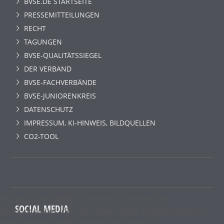
BVSE.DE STARTSEITE
PRESSEMITTEILUNGEN
RECHT
TAGUNGEN
BVSE-QUALITÄTSSIEGEL
DER VERBAND
BVSE-FACHVERBÄNDE
BVSE-JUNIORENKREIS
DATENSCHUTZ
IMPRESSUM, KI-HINWEIS, BILDQUELLEN
CO2-TOOL
Wir benutzen lediglich technisch notwendige
SOCIAL MEDIA
Sessioncookies, die das einwandfreie Funktionieren der
Internetseite gewährleisten und die keine