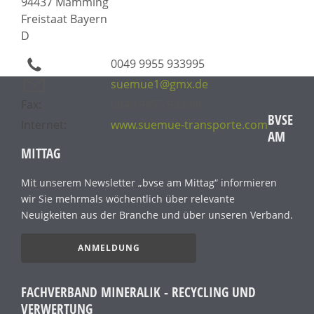
94437 Mamming
Freistaat Bayern
D
0049 9955 933995
suemue1@gmx.de
Fax:
0049 9955 933996
BVSE
Internet:
www.suemue-transporte.com
AM
MITTAG
Mit unserem Newsletter „bvse am Mittag“ informieren
wir Sie mehrmals wöchentlich über relevante
Neuigkeiten aus der Branche und über unseren Verband.
ANMELDUNG
FACHVERBAND MINERALIK - RECYCLING UND
VERWERTUNG