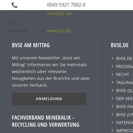
0049 9321 7002-0
info@lzr.de
Fax:
0049 9321 7002-68
Internet:
www.lzr.de
BVSE AM MITTAG
BVSE.DE
Mit unserem Newsletter „bvse am
BVSE.DE
Mittag“ informieren wir Sie mehrmals
PRESSE
wöchentlich über relevante
RECHT
Neuigkeiten aus der Branche und über
TAGUNG
unseren Verband.
BVSE-QU
DER VE
ANMELDUNG
BVSE-F
BVSE-JU
FACHVERBAND MINERALIK -
DATENS
RECYCLING UND VERWERTUNG
IMPRESS