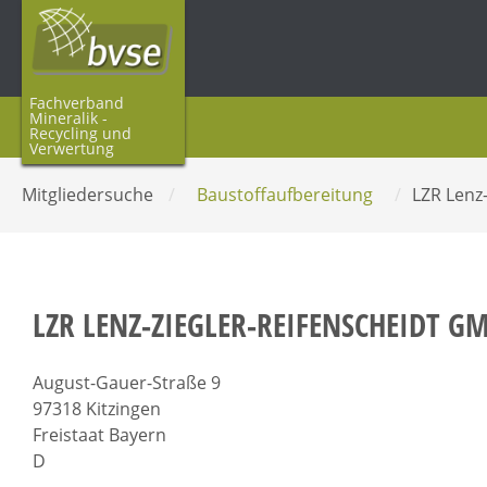
Fachverband
Mineralik -
Recycling und
Verwertung
Mitgliedersuche
/
Baustoffaufbereitung
/
LZR Lenz
LZR LENZ-ZIEGLER-REIFENSCHEIDT G
August-Gauer-Straße 9
97318 Kitzingen
Freistaat Bayern
D