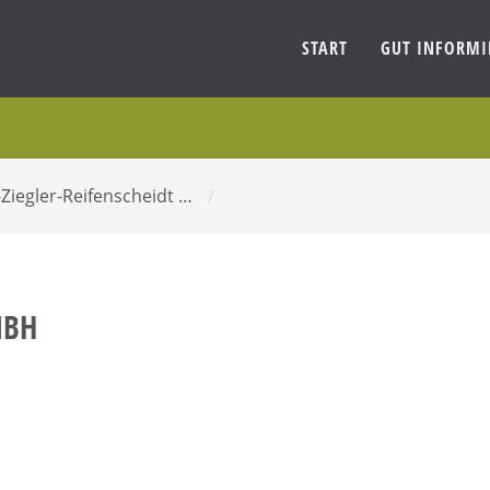
START
GUT INFORM
-Ziegler-Reifenscheidt …
/
MBH