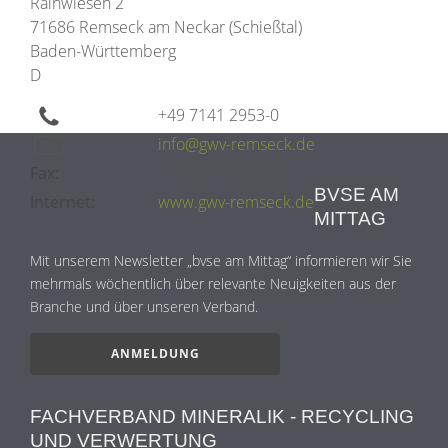
Rainwiesen 2
71686 Remseck am Neckar (Schießtal)
Baden-Württemberg
D
+49 7141 2953-0
info@gwv-remseck.de
Fax:
+49 7141 2953-41
BVSE AM
Internet:
www.gwv-remseck.de
MITTAG
Mit unserem Newsletter „bvse am Mittag“ informieren wir Sie
mehrmals wöchentlich über relevante Neuigkeiten aus der
Branche und über unseren Verband.
ANMELDUNG
FACHVERBAND MINERALIK - RECYCLING
UND VERWERTUNG