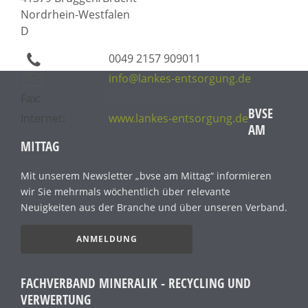
Nordrhein-Westfalen
D
0049 2157 909011
info@lankes-entsorgung.de
Fax:
0049 2157 909013
BVSE
Internet:
www.lankes-entsorgung.de
AM
MITTAG
Mit unserem Newsletter „bvse am Mittag“ informieren
wir Sie mehrmals wöchentlich über relevante
Neuigkeiten aus der Branche und über unseren Verband.
ANMELDUNG
FACHVERBAND MINERALIK - RECYCLING UND
VERWERTUNG