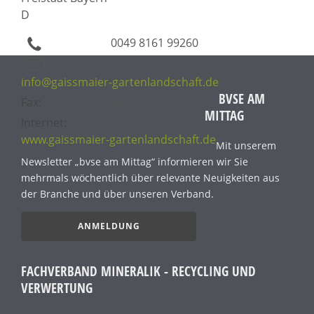
D
0049 8161 99260
info@gaissmaier-gartenlandschaft.de
BVSE AM
Fax:
0049 8161 992630
MITTAG
Internet:
www.gaissmaier-gartenlandschaft.de
Mit unserem
Newsletter „bvse am Mittag“ informieren wir Sie
mehrmals wöchentlich über relevante Neuigkeiten aus
der Branche und über unseren Verband.
ANMELDUNG
FACHVERBAND MINERALIK - RECYCLING UND
VERWERTUNG