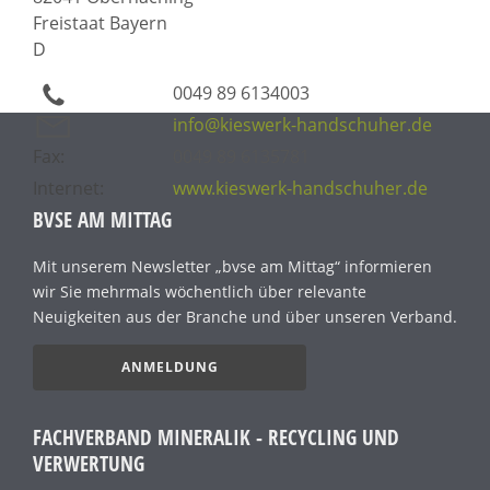
Freistaat Bayern
D
0049 89 6134003
info@kieswerk-handschuher.de
Fax:
0049 89 6135781
Internet:
www.kieswerk-handschuher.de
BVSE AM MITTAG
Mit unserem Newsletter „bvse am Mittag“ informieren
wir Sie mehrmals wöchentlich über relevante
Neuigkeiten aus der Branche und über unseren Verband.
ANMELDUNG
FACHVERBAND MINERALIK - RECYCLING UND
VERWERTUNG