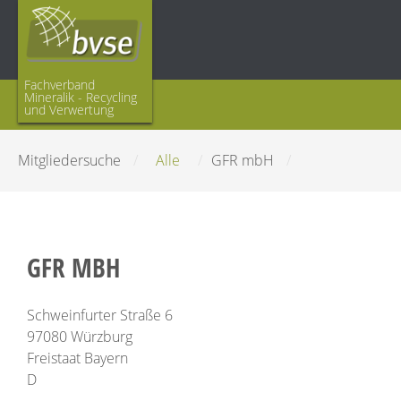
Fachverband
Mineralik - Recycling
und Verwertung
Mitgliedersuche
/
Alle
/
GFR mbH
/
GFR MBH
Schweinfurter Straße 6
97080 Würzburg
Freistaat Bayern
D