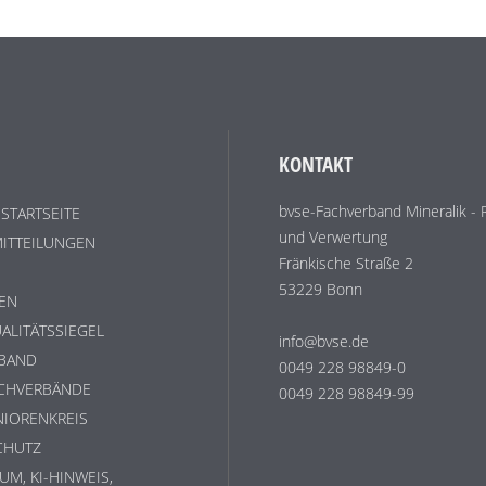
KONTAKT
bvse-Fachverband Mineralik - 
 STARTSEITE
und Verwertung
ITTEILUNGEN
Fränkische Straße 2
53229 Bonn
EN
ALITÄTSSIEGEL
info@bvse.de
RBAND
0049 228 98849-0
ACHVERBÄNDE
0049 228 98849-99
NIORENKREIS
CHUTZ
UM, KI-HINWEIS,