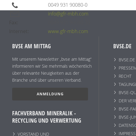
0049 931 90080-0
info@gfr-mbh.com
Fax:
0049 931 90080-30
Internet:
www.gfr-mbh.com
BVSE AM MITTAG
BVSE.DE
Mit unserem Newsletter „bvse am Mittag“
BVSE.DE
informieren wir Sie mehrmals wöchentlich
PRESSEM
über relevante Neuigkeiten aus der
RECHT
Branche und über unseren Verband.
TAGUNG
BVSE-QU
ANMELDUNG
DER VE
BVSE-F
FACHVERBAND MINERALIK -
BVSE-JU
RECYCLING UND VERWERTUNG
DATENS
IMPRESS
VORSTAND UND