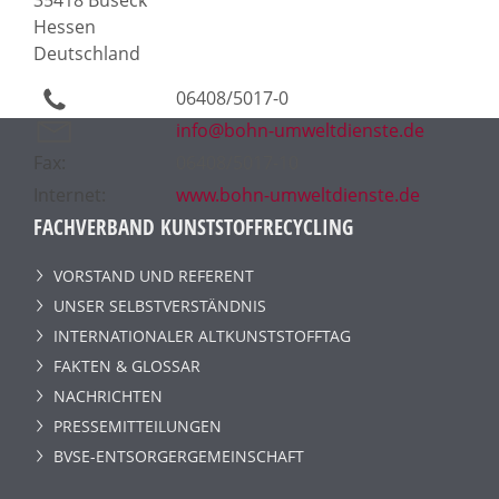
Hessen
Deutschland
06408/5017-0
info@bohn-umweltdienste.de
Fax:
06408/5017-10
Internet:
www.bohn-umweltdienste.de
FACHVERBAND KUNSTSTOFFRECYCLING
VORSTAND UND REFERENT
UNSER SELBSTVERSTÄNDNIS
INTERNATIONALER ALTKUNSTSTOFFTAG
FAKTEN & GLOSSAR
NACHRICHTEN
PRESSEMITTEILUNGEN
BVSE-ENTSORGERGEMEINSCHAFT