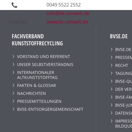
0049 5522 2552
info@bk-umwelt.de
Internet:
www.bk-umwelt.de
FACHVERBAND
BVSE.DE
KUNSTSTOFFRECYCLING
BVSE.DE
VORSTAND UND REFERENT
PRESSE
UNSER SELBSTVERSTÄNDNIS
RECHT
INTERNATIONALER
TAGUNG
ALTKUNSTSTOFFTAG
BVSE-QU
FAKTEN & GLOSSAR
DER VE
NACHRICHTEN
BVSE-F
PRESSEMITTEILUNGEN
BVSE-JU
BVSE-ENTSORGERGEMEINSCHAFT
DATENS
IMPRESS
BILDQU