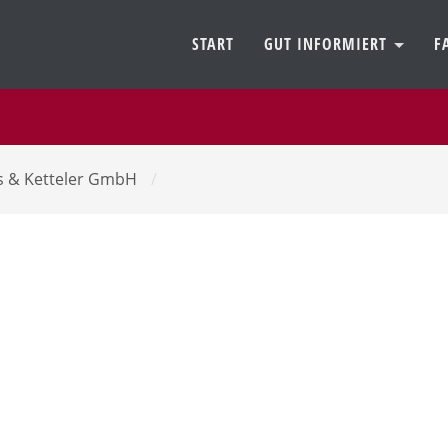
START
GUT INFORMIERT
F
ls & Ketteler GmbH
/