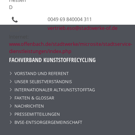
D
0049 69 840004 311
vertrieb.eso@stadtwerke-of.de
Internet:
www.offenbach.de/stadtwerke/microsite/stadtservice-
dienstleistungen/index.php
FACHVERBAND KUNSTSTOFFRECYCLING
VORSTAND UND REFERENT
UNSER SELBSTVERSTÄNDNIS
INTERNATIONALER ALTKUNSTSTOFFTAG
FAKTEN & GLOSSAR
NACHRICHTEN
PRESSEMITTEILUNGEN
BVSE-ENTSORGERGEMEINSCHAFT