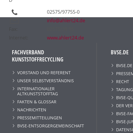
02575/97755-0
info@ahlert24.de
Fax:
02575/39 95
Internet:
www.ahlert24.de
FACHVERBAND
BVSE.DE
KUNSTSTOFFRECYCLING
BVSE.DE
VORSTAND UND REFERENT
PRESSE
UNSER SELBSTVERSTÄNDNIS
RECHT
INTERNATIONALER
TAGUNG
ALTKUNSTSTOFFTAG
BVSE-QU
FAKTEN & GLOSSAR
DER VE
NACHRICHTEN
BVSE-F
PRESSEMITTEILUNGEN
BVSE-JU
BVSE-ENTSORGERGEMEINSCHAFT
DATENS