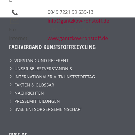
0049 7221 99 639-13
info@gantzkow-rohstoff.de
Fax:
0049 7221 99 639-19
Internet:
www.gantzkow-rohstoff.de
FACHVERBAND KUNSTSTOFFRECYCLING
VORSTAND UND REFERENT
UNSER SELBSTVERSTÄNDNIS
INTERNATIONALER ALTKUNSTSTOFFTAG
FAKTEN & GLOSSAR
NACHRICHTEN
PRESSEMITTEILUNGEN
BVSE-ENTSORGERGEMEINSCHAFT
BVSE.DE