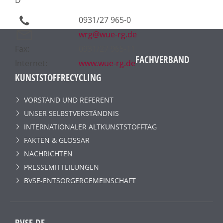
0931/27 965-0
wrg@wue-rg.de
Fax:
0931/27 965-11
FACHVERBAND
Internet:
www.wue-rg.de
KUNSTSTOFFRECYCLING
VORSTAND UND REFERENT
UNSER SELBSTVERSTÄNDNIS
INTERNATIONALER ALTKUNSTSTOFFTAG
FAKTEN & GLOSSAR
NACHRICHTEN
PRESSEMITTEILUNGEN
BVSE-ENTSORGERGEMEINSCHAFT
BVSE.DE