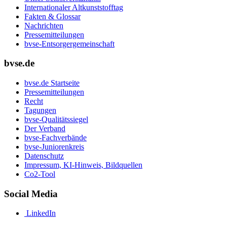
Internationaler Altkunststofftag
Fakten & Glossar
Nachrichten
Pressemitteilungen
bvse-Entsorgergemeinschaft
bvse.de
bvse.de Startseite
Pressemitteilungen
Recht
Tagungen
bvse-Qualitätssiegel
Der Verband
bvse-Fachverbände
bvse-Juniorenkreis
Datenschutz
Impressum, KI-Hinweis, Bildquellen
Co2-Tool
Social Media
LinkedIn