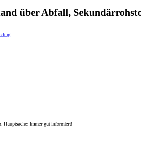
tand über Abfall, Sekundärrohst
cling
n. Hauptsache: Immer gut informiert!