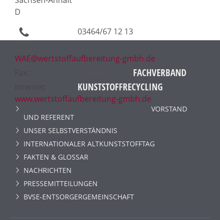
D
03464/67 12 13
WAE@wertstoffaufbereitung-gmbh.de
FACHVERBAND
Fax:
03464/67 12 12
KUNSTSTOFFRECYCLING
Internet:
www.wertstoffaufbereitung-gmbh.de
VORSTAND
UND REFERENT
UNSER SELBSTVERSTÄNDNIS
INTERNATIONALER ALTKUNSTSTOFFTAG
FAKTEN & GLOSSAR
NACHRICHTEN
PRESSEMITTEILUNGEN
BVSE-ENTSORGERGEMEINSCHAFT