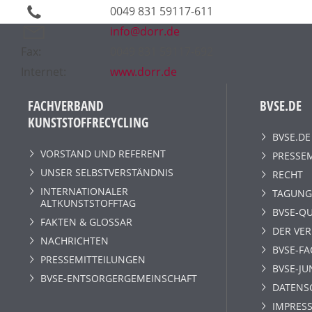
0049 831 59117-611
info@dorr.de
Fax:
0049 831 59117-692
Internet:
www.dorr.de
FACHVERBAND
BVSE.DE
KUNSTSTOFFRECYCLING
BVSE.DE
VORSTAND UND REFERENT
PRESSE
UNSER SELBSTVERSTÄNDNIS
RECHT
INTERNATIONALER
TAGUNG
ALTKUNSTSTOFFTAG
BVSE-QU
FAKTEN & GLOSSAR
DER VE
NACHRICHTEN
BVSE-F
PRESSEMITTEILUNGEN
BVSE-JU
BVSE-ENTSORGERGEMEINSCHAFT
DATENS
IMPRESS