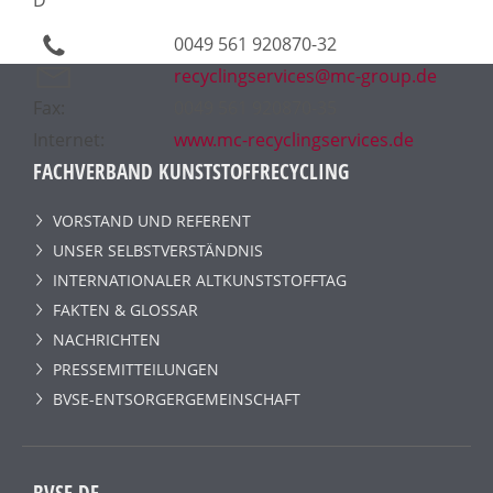
0049 561 920870-32
recyclingservices@mc-group.de
Fax:
0049 561 920870-35
Internet:
www.mc-recyclingservices.de
FACHVERBAND KUNSTSTOFFRECYCLING
VORSTAND UND REFERENT
UNSER SELBSTVERSTÄNDNIS
INTERNATIONALER ALTKUNSTSTOFFTAG
FAKTEN & GLOSSAR
NACHRICHTEN
PRESSEMITTEILUNGEN
BVSE-ENTSORGERGEMEINSCHAFT
BVSE.DE