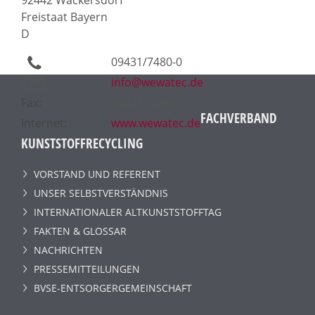
Freistaat Bayern
D
09431/7480-0
info@wewatec.de
Fax:
09431/7480-11
FACHVERBAND
Internet:
www.wewatec.de
KUNSTSTOFFRECYCLING
VORSTAND UND REFERENT
UNSER SELBSTVERSTÄNDNIS
INTERNATIONALER ALTKUNSTSTOFFTAG
FAKTEN & GLOSSAR
NACHRICHTEN
PRESSEMITTEILUNGEN
BVSE-ENTSORGERGEMEINSCHAFT