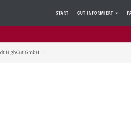
START
GUT INFORMIERT
F
adt HighCut GmbH
/