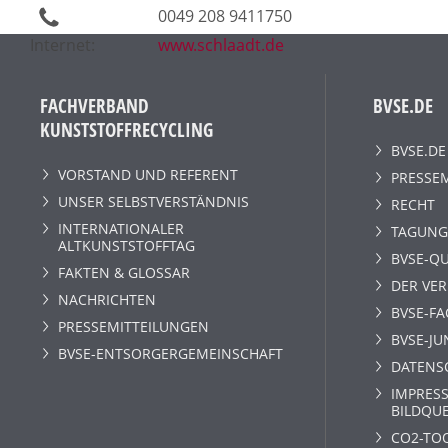
0049 208 9411750
Internet:
www.schlaadt.de
FACHVERBAND
BVSE.DE
KUNSTSTOFFRECYCLING
BVSE.DE
VORSTAND UND REFERENT
PRESSE
UNSER SELBSTVERSTÄNDNIS
RECHT
INTERNATIONALER
TAGUNG
ALTKUNSTSTOFFTAG
BVSE-QU
FAKTEN & GLOSSAR
DER VE
NACHRICHTEN
BVSE-F
PRESSEMITTEILUNGEN
BVSE-JU
BVSE-ENTSORGERGEMEINSCHAFT
DATENS
IMPRESS
BILDQU
CO2-TO