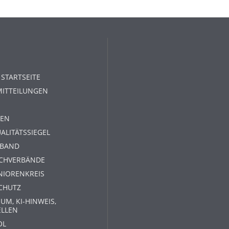
 STARTSEITE
MITTEILUNGEN
EN
ALITÄTSSIEGEL
RBAND
ACHVERBÄNDE
NIORENKREIS
CHUTZ
UM, KI-HINWEIS,
ELLEN
OL