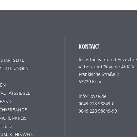
KONTAKT
bvse-Fachverband Ersatzbre
 STARTSEITE
Altholz und Biogene Abfälle
MITTEILUNGEN
Fränkische Straße 2
53229 Bonn
EN
ALITÄTSSIEGEL
info@bvse.de
RBAND
0049 228 98849-0
ACHVERBÄNDE
0049 228 98849-99
NIORENKREIS
CHUTZ
UM, KI-HINWEIS,