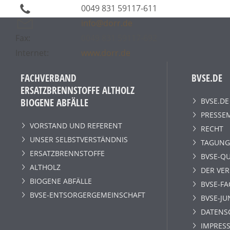
0049 831 59117-611
info@dorr.de
Fax:
0049 831 59117-692
Internet:
www.dorr.de
FACHVERBAND
BVSE.DE
ERSATZBRENNSTOFFE ALTHOLZ
BVSE.DE
BIOGENE ABFÄLLE
PRESSE
VORSTAND UND REFERENT
RECHT
UNSER SELBSTVERSTÄNDNIS
TAGUNG
ERSATZBRENNSTOFFE
BVSE-QU
ALTHOLZ
DER VE
BIOGENE ABFÄLLE
BVSE-F
BVSE-ENTSORGERGEMEINSCHAFT
BVSE-JU
DATENS
IMPRESS