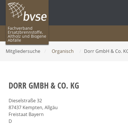
Fachverband
Ersatzbrennstoffe,
Altholz und Biogene
Abfälle
Mitgliedersuche
/
Organisch
/
Dorr GmbH & Co. K
DORR GMBH & CO. KG
Dieselstraße 32
87437 Kempten, Allgäu
Freistaat Bayern
D