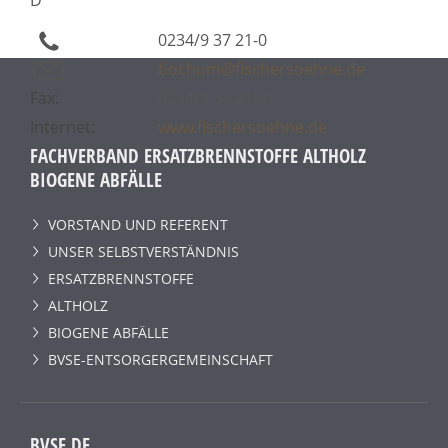
0234/9 37 21-0
bochum@fischersoehne.de
Fax:
0234/9 37 21-21
Internet:
www.fischersoehne.de
FACHVERBAND ERSATZBRENNSTOFFE ALTHOLZ
BIOGENE ABFÄLLE
VORSTAND UND REFERENT
UNSER SELBSTVERSTÄNDNIS
ERSATZBRENNSTOFFE
ALTHOLZ
BIOGENE ABFÄLLE
BVSE-ENTSORGERGEMEINSCHAFT
BVSE.DE