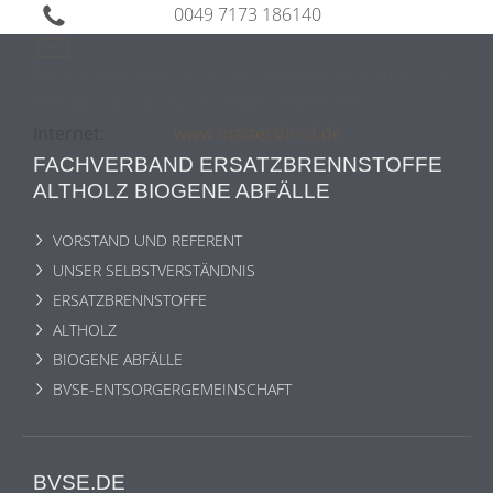
0049 7173 186140
Diese E-Mail-Adresse ist vor Spambots geschützt! Zur
Anzeige muss JavaScript eingeschaltet sein.
Internet:
www.mastershred.de
FACHVERBAND ERSATZBRENNSTOFFE
ALTHOLZ BIOGENE ABFÄLLE
VORSTAND UND REFERENT
UNSER SELBSTVERSTÄNDNIS
ERSATZBRENNSTOFFE
ALTHOLZ
BIOGENE ABFÄLLE
BVSE-ENTSORGERGEMEINSCHAFT
BVSE.DE