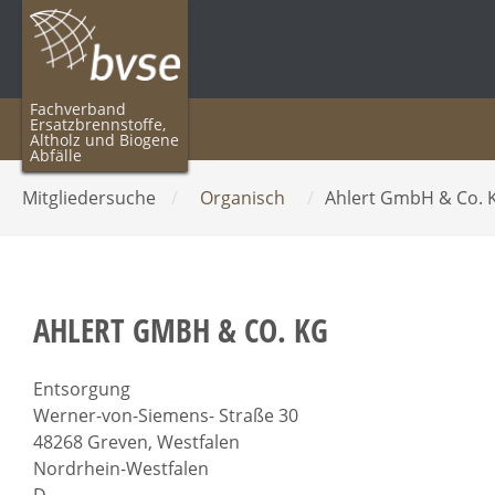
Fachverband
Ersatzbrennstoffe,
Altholz und Biogene
Abfälle
Mitgliedersuche
/
Organisch
/
Ahlert GmbH & Co.
AHLERT GMBH & CO. KG
Entsorgung
Werner-von-Siemens- Straße 30
48268 Greven, Westfalen
Nordrhein-Westfalen
D