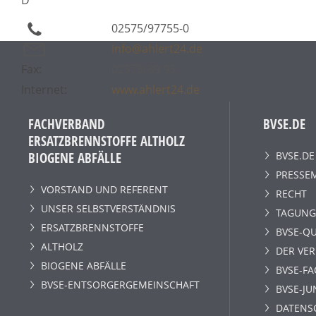
02575/97755-0
info@ahlert24.de
Fax:
02575/39 95
Internet:
www.ahlert24.de
FACHVERBAND
BVSE.DE
ERSATZBRENNSTOFFE ALTHOLZ
BVSE.DE
BIOGENE ABFÄLLE
PRESSE
VORSTAND UND REFERENT
RECHT
UNSER SELBSTVERSTÄNDNIS
TAGUNG
ERSATZBRENNSTOFFE
BVSE-QU
ALTHOLZ
DER VE
BIOGENE ABFÄLLE
BVSE-F
BVSE-ENTSORGERGEMEINSCHAFT
BVSE-JU
DATENS