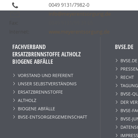
0049 9131/7982-0
info@meyerentsorgung.de
Fax:
0049 9131/99 39 65
Internet:
www.meyerentsorgung.de
FACHVERBAND
BVSE.DE
ERSATZBRENNSTOFFE ALTHOLZ
BVSE.DE
BIOGENE ABFÄLLE
PRESSE
VORSTAND UND REFERENT
RECHT
UNSER SELBSTVERSTÄNDNIS
TAGUNG
ERSATZBRENNSTOFFE
BVSE-QU
ALTHOLZ
DER VE
BIOGENE ABFÄLLE
BVSE-F
BVSE-ENTSORGERGEMEINSCHAFT
BVSE-JU
DATENS
IMPRESS