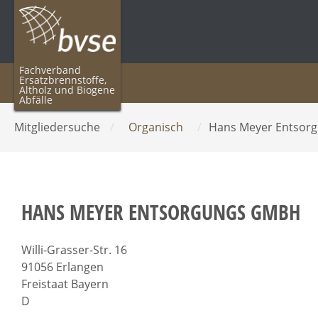
Fachverband
Ersatzbrennstoffe,
Altholz und Biogene
Abfälle
Mitgliedersuche
/
Organisch
/
Hans Meyer Entsor
HANS MEYER ENTSORGUNGS GMBH
Willi-Grasser-Str. 16
91056 Erlangen
Freistaat Bayern
D