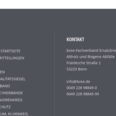
KONTAKT
bvse-Fachverband Ersatzbre
 STARTSEITE
Altholz und Biogene Abfälle
MITTEILUNGEN
Fränkische Straße 2
53229 Bonn
EN
ALITÄTSSIEGEL
info@bvse.de
RBAND
0049 228 98849-0
ACHVERBÄNDE
0049 228 98849-99
NIORENKREIS
CHUTZ
UM, KI-HINWEIS,