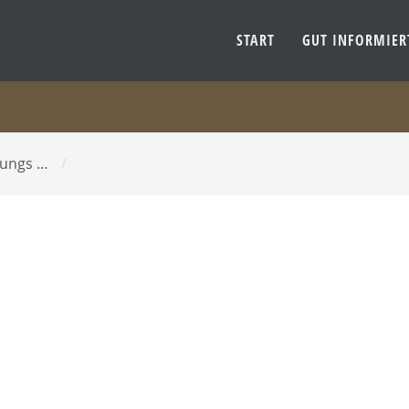
START
GUT INFORMIE
gungs …
/