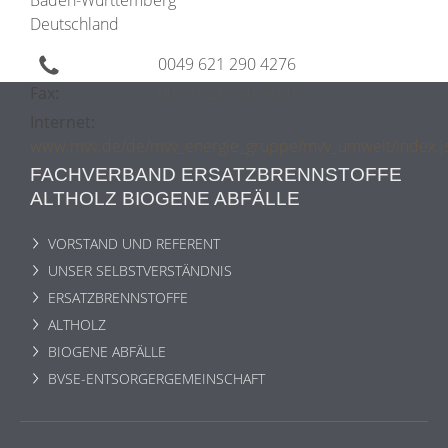
Deutschland
0049 621 290 4276
Fax:
0049 621 290 4660
Internet:
www.mvv.de/de/mvv_energie_gruppe/mvv_umwelt/index.j
FACHVERBAND ERSATZBRENNSTOFFE
ALTHOLZ BIOGENE ABFÄLLE
VORSTAND UND REFERENT
UNSER SELBSTVERSTÄNDNIS
ERSATZBRENNSTOFFE
ALTHOLZ
BIOGENE ABFÄLLE
BVSE-ENTSORGERGEMEINSCHAFT