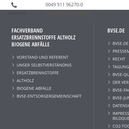
0049 911 96270-0
Internet:
www.ngv-recycling.de
FACHVERBAND
BVSE.DE
ERSATZBRENNSTOFFE ALTHOLZ
BVSE.DE
BIOGENE ABFÄLLE
PRESSE
VORSTAND UND REFERENT
RECHT
UNSER SELBSTVERSTÄNDNIS
TAGUNG
ERSATZBRENNSTOFFE
BVSE-QU
ALTHOLZ
DER VE
BIOGENE ABFÄLLE
BVSE-F
BVSE-ENTSORGERGEMEINSCHAFT
BVSE-JU
DATENS
IMPRESS
BILDQU
CO2-TO