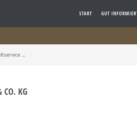
START
GUT INFORMIE
ltservice …
/
 CO. KG