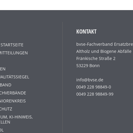
KONTAKT
bvse-Fachverband Ersatzbre
 STARTSEITE
Altholz und Biogene Abfälle
MITTEILUNGEN
Fränkische Straße 2
53229 Bonn
EN
ALITÄTSSIEGEL
info@bvse.de
RBAND
0049 228 98849-0
ACHVERBÄNDE
0049 228 98849-99
NIORENKREIS
CHUTZ
UM, KI-HINWEIS,
ELLEN
OL