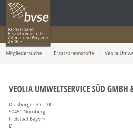
Fachverband
Ersatzbrennstoffe,
Altholz und Biogene
Abfälle
Mitgliedersuche
/
Ersatzbrennstoffe
/
Veolia Umwe
VEOLIA UMWELTSERVICE SÜD GMBH &
Duisburger Str. 100
90451 Nürnberg
Freistaat Bayern
D