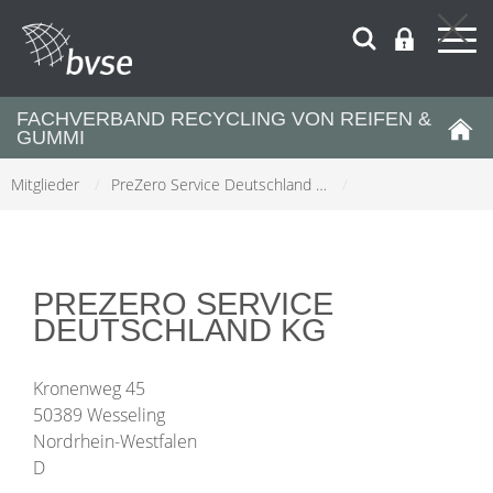
FACHVERBAND RECYCLING VON REIFEN &
GUMMI
Mitglieder
/
PreZero Service Deutschland …
/
PREZERO SERVICE
DEUTSCHLAND KG
Kronenweg 45
50389 Wesseling
Nordrhein-Westfalen
D