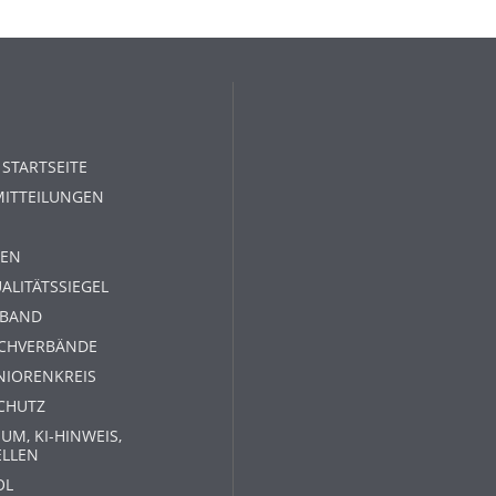
 STARTSEITE
MITTEILUNGEN
EN
ALITÄTSSIEGEL
RBAND
ACHVERBÄNDE
NIORENKREIS
CHUTZ
UM, KI-HINWEIS,
ELLEN
OL