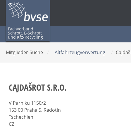
Fachverband
Schrott, E-Schrott
und Kfz-Recycling
Mitglieder-Suche
/
Altfahrzeugverwertung
/
Cajdašr
CAJDAŠROT S.R.O.
V Parniku 1150/2
153 00 Praha 5, Radotin
Tschechien
CZ