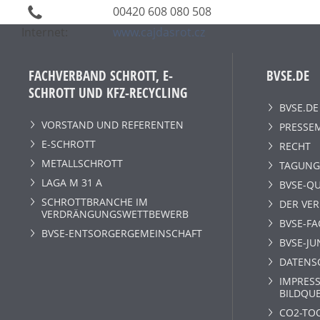
00420 608 080 508
Internet:
www.cajdasrot.cz
FACHVERBAND SCHROTT, E-
BVSE.DE
SCHROTT UND KFZ-RECYCLING
BVSE.DE
VORSTAND UND REFERENTEN
PRESSE
E-SCHROTT
RECHT
METALLSCHROTT
TAGUNG
LAGA M 31 A
BVSE-QU
SCHROTTBRANCHE IM
DER VE
VERDRÄNGUNGSWETTBEWERB
BVSE-F
BVSE-ENTSORGERGEMEINSCHAFT
BVSE-JU
DATENS
IMPRESS
BILDQU
CO2-TO