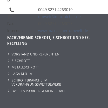
0049 8271 4263010
umwelt@max-aicher.de
Fax:
0049 8271 4263025
Internet:
www.max-aicher-umwelt.de
FACHVERBAND SCHROTT, E-SCHROTT UND KFZ-
RECYCLING
VORSTAND UND REFERENTEN
E-SCHROTT
METALLSCHROTT
LAGA M 31 A
SCHROTTBRANCHE IM
VERDRÄNGUNGSWETTBEWERB
BVSE-ENTSORGERGEMEINSCHAFT