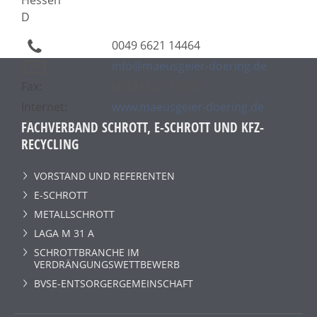
D
0049 6621 14464
info@maeusgeier-doering.de
Fax:
0049 6621 51850
Internet:
www.maeusgeier-doering.de
FACHVERBAND SCHROTT, E-SCHROTT UND KFZ-
RECYCLING
VORSTAND UND REFERENTEN
E-SCHROTT
METALLSCHROTT
LAGA M 31 A
SCHROTTBRANCHE IM
VERDRÄNGUNGSWETTBEWERB
BVSE-ENTSORGERGEMEINSCHAFT