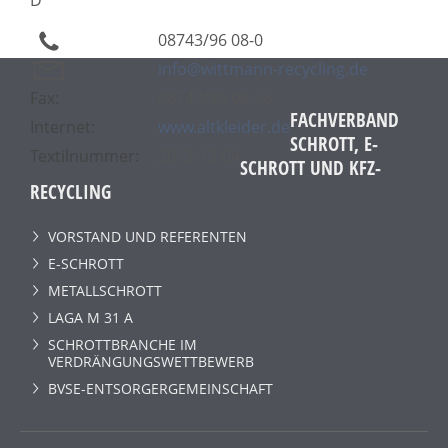
08743/96 08-0
info@wittmann-recycling.de
Fax:
08743/96 08-26
FACHVERBAND
Internet:
www.altkleider.de
SCHROTT, E-
Textilnummer:
2012-12-04
SCHROTT UND KFZ-
RECYCLING
VORSTAND UND REFERENTEN
E-SCHROTT
METALLSCHROTT
LAGA M 31 A
SCHROTTBRANCHE IM
VERDRÄNGUNGSWETTBEWERB
BVSE-ENTSORGERGEMEINSCHAFT