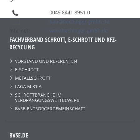
0049 8441 8951-0
bau@hechinger-gmbh.de
Internet:
www.hechinger-gmbh.de
FACHVERBAND SCHROTT, E-SCHROTT UND KFZ-
RECYCLING
VORSTAND UND REFERENTEN
E-SCHROTT
METALLSCHROTT
LAGA M 31 A
SCHROTTBRANCHE IM
VERDRÄNGUNGSWETTBEWERB
BVSE-ENTSORGERGEMEINSCHAFT
BVSE.DE