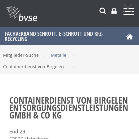
FACHVERBAND SCHROTT, E-SCHROTT UND KFZ-
RECYCLING
Mitglieder-Suche
/
Metalle
/
Containerdienst von Birgelen …
/
CONTAINERDIENST VON BIRGELEN
ENTSORGUNGSDIENSTLEISTUNGEN
GMBH & CO KG
End 29
52525 Heinsberg