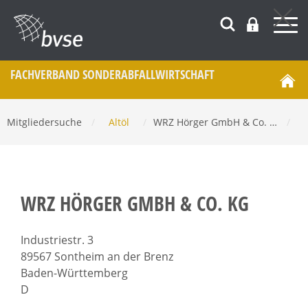
FACHVERBAND SONDERABFALL­WIRTSCHAFT
Mitgliedersuche
/
Altöl
/
WRZ Hörger GmbH & Co. …
/
WRZ HÖRGER GMBH & CO. KG
Industriestr. 3
89567 Sontheim an der Brenz
Baden-Württemberg
D