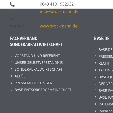
0049 4191 932932
info@brockmann.de
Fax:
0049 4191 932 920
Internet:
www.brockmann.de
FACHVERBAND
BVSE.DE
SONDERABFALLWIRTSCHAFT
BVSE.DE
VORSTAND UND REFERENT
PRESSE
UNSER SELBSTVERSTÄNDNIS
RECHT
SONDERABFALLWIRTSCHAFT
TAGUNG
ALTÖL
BVSE-QU
PRESSEMITTEILUNGEN
DER VE
BVSE-ENTSORGERGEMEINSCHAFT
BVSE-F
BVSE-JU
DATENS
IMPRESS