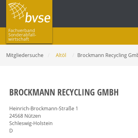
Fachverband
Sonderabfall­
wirtschaft
Mitgliedersuche
/
Altöl
/
Brockmann Recycling G
BROCKMANN RECYCLING GMBH
Heinrich-Brockmann-Straße 1
24568 Nützen
Schleswig-Holstein
D