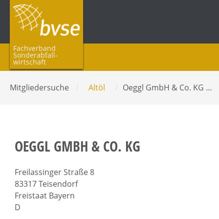
Fachverband
Sonderabfall­
wirtschaft
Mitgliedersuche
/
Altöl
/
Oeggl GmbH & Co. KG …
OEGGL GMBH & CO. KG
Freilassinger Straße 8
83317 Teisendorf
Freistaat Bayern
D