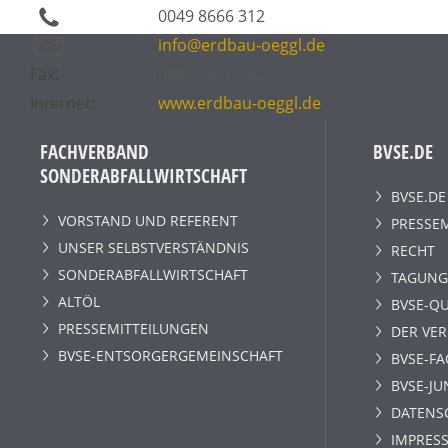
0049 8666 312
info@erdbau-oeggl.de
Fax:
0049 8666 6626
Internet:
www.erdbau-oeggl.de
FACHVERBAND
BVSE.DE
SONDERABFALLWIRTSCHAFT
BVSE.DE
VORSTAND UND REFERENT
PRESSE
UNSER SELBSTVERSTÄNDNIS
RECHT
SONDERABFALLWIRTSCHAFT
TAGUNG
ALTÖL
BVSE-QU
PRESSEMITTEILUNGEN
DER VE
BVSE-ENTSORGERGEMEINSCHAFT
BVSE-F
BVSE-JU
DATENS
IMPRESS