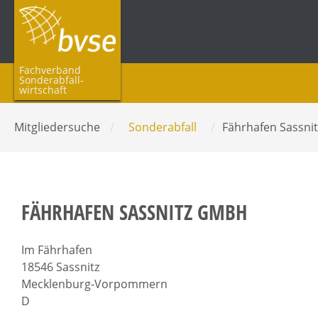
Fachverband
Sonderabfall­
wirtschaft
Mitgliedersuche
/
Sonderabfall
/
Fährhafen Sassn
FÄHRHAFEN SASSNITZ GMBH
Im Fährhafen
18546 Sassnitz
Mecklenburg-Vorpommern
D