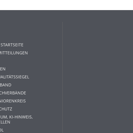
 STARTSEITE
MITTEILUNGEN
EN
ALITÄTSSIEGEL
RBAND
ACHVERBÄNDE
NIORENKREIS
CHUTZ
UM, KI-HINWEIS,
ELLEN
OL