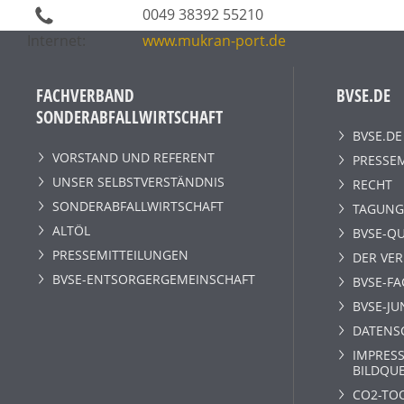
0049 38392 55210
Internet:
www.mukran-port.de
FACHVERBAND
BVSE.DE
SONDERABFALLWIRTSCHAFT
BVSE.DE
VORSTAND UND REFERENT
PRESSE
UNSER SELBSTVERSTÄNDNIS
RECHT
SONDERABFALLWIRTSCHAFT
TAGUNG
ALTÖL
BVSE-QU
PRESSEMITTEILUNGEN
DER VE
BVSE-ENTSORGERGEMEINSCHAFT
BVSE-F
BVSE-JU
DATENS
IMPRESS
BILDQU
CO2-TO