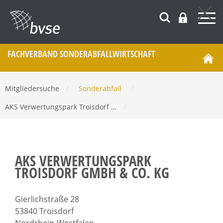
FACHVERBAND SONDERABFALL­WIRTSCHAFT
Mitgliedersuche
/
Sonderabfall
/
AKS Verwertungspark Troisdorf …
/
AKS VERWERTUNGSPARK
TROISDORF GMBH & CO. KG
Gierlichstraße 28
53840 Troisdorf
Nordrhein-Westfalen