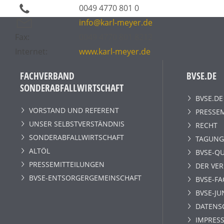
0049 4770 801 0
info@karl-meyer.de
Fax:
0049 4770 801 8212
Internet:
www.karl-meyer.de
FACHVERBAND
BVSE.DE
SONDERABFALLWIRTSCHAFT
BVSE.DE
VORSTAND UND REFERENT
PRESSE
UNSER SELBSTVERSTÄNDNIS
RECHT
SONDERABFALLWIRTSCHAFT
TAGUNG
ALTÖL
BVSE-QU
PRESSEMITTEILUNGEN
DER VE
BVSE-ENTSORGERGEMEINSCHAFT
BVSE-F
BVSE-JU
DATENS
IMPRESS