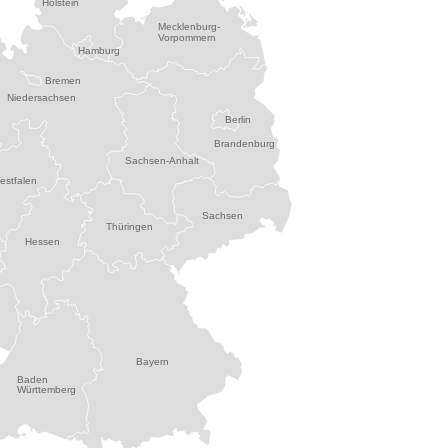
Holstein
Mecklenburg-
Vorpommern
Hamburg
Bremen
Niedersachsen
Berlin
Brandenburg
Sachsen-Anhalt
estfalen
Sachsen
Thüringen
Hessen
Bayern
Baden
Württemberg