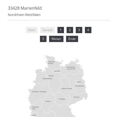
33428 Marienfeld
Nordrhein-Westfalen
Start
Zurück
1
2
3
4
5
Weiter
Ende
Schleswig-
Holstein
Mecklenburg-
Vorpommern
Hamburg
Bremen
Niedersachsen
Berlin
Brandenburg
Sachsen-Anhalt
Nordrhein- Westfalen
Sachsen
Thüringen
Hessen
Rheinland -
Pfalz
Saarland