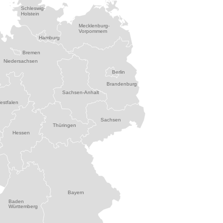
Schleswig-
Holstein
Mecklenburg-
Vorpommern
Hamburg
Bremen
Niedersachsen
Berlin
Brandenburg
Sachsen-Anhalt
estfalen
Sachsen
Thüringen
Hessen
Bayern
Baden
Württemberg