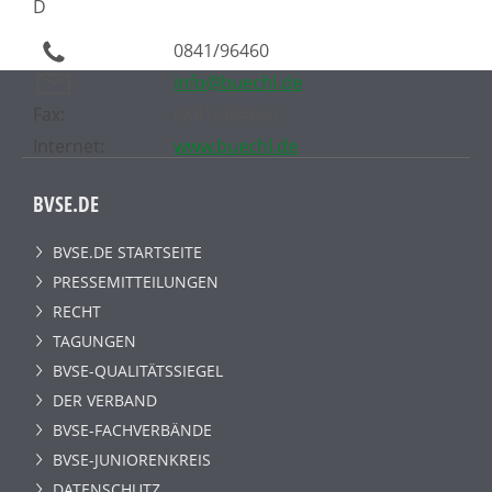
D
0841/96460
info@buechl.de
Fax:
0841/964660
Internet:
www.buechl.de
BVSE.DE
BVSE.DE STARTSEITE
PRESSEMITTEILUNGEN
RECHT
TAGUNGEN
BVSE-QUALITÄTSSIEGEL
DER VERBAND
BVSE-FACHVERBÄNDE
BVSE-JUNIORENKREIS
DATENSCHUTZ