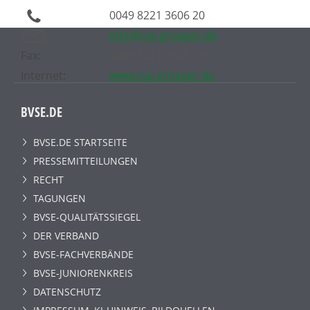
0049 8221 3606 20
info@csg-groeger.de
Fax:
0049 8221 3606 29
Internet:
www.csg-groeger.de
BVSE.DE
BVSE.DE STARTSEITE
PRESSEMITTEILUNGEN
RECHT
TAGUNGEN
BVSE-QUALITÄTSSIEGEL
DER VERBAND
BVSE-FACHVERBÄNDE
BVSE-JUNIORENKREIS
DATENSCHUTZ