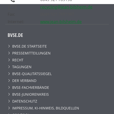
recycling@jean-bilsheim.de
Fax:
0049 921 7891987
Internet:
www.jean-bilsheim.de
BVSE.DE
BVSE.DE STARTSEITE
PRESSEMITTEILUNGEN
RECHT
TAGUNGEN
BVSE-QUALITÄTSSIEGEL
DER VERBAND
BVSE-FACHVERBÄNDE
BVSE-JUNIORENKREIS
DATENSCHUTZ
IMPRESSUM, KI-HINWEIS, BILDQUELLEN