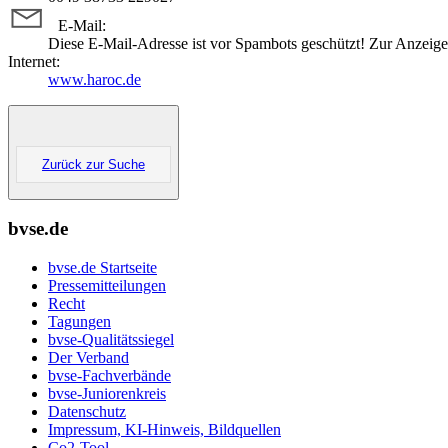
E-Mail:
Diese E-Mail-Adresse ist vor Spambots geschützt! Zur Anzeige 
Internet:
www.haroc.de
Zurück zur Suche
bvse.de
bvse.de Startseite
Pressemitteilungen
Recht
Tagungen
bvse-Qualitätssiegel
Der Verband
bvse-Fachverbände
bvse-Juniorenkreis
Datenschutz
Impressum, KI-Hinweis, Bildquellen
Co2-Tool