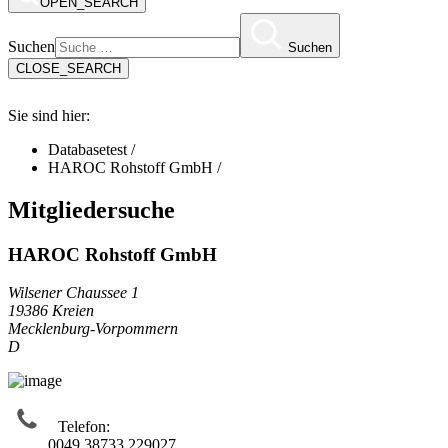
OPEN_SEARCH
Suchen
Suchen
CLOSE_SEARCH
Sie sind hier:
Databasetest
/
HAROC Rohstoff GmbH
/
Mitgliedersuche
HAROC Rohstoff GmbH
Wilsener Chaussee 1
19386 Kreien
Mecklenburg-Vorpommern
D
Telefon:
0049 38733 229027