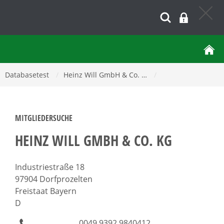
Databasetest
/
Heinz Will GmbH & Co. …
/
MITGLIEDERSUCHE
HEINZ WILL GMBH & CO. KG
Industriestraße 18
97904 Dorfprozelten
Freistaat Bayern
D
0049 9392 9840412