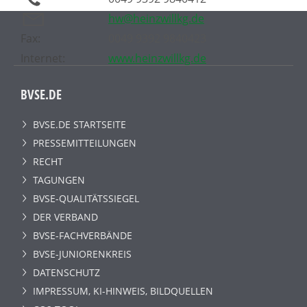
hw@heinzwillkg.de
Fax:
0049 9392 9840423
Internet:
www.heinzwillkg.de
BVSE.DE
BVSE.DE STARTSEITE
PRESSEMITTEILUNGEN
RECHT
TAGUNGEN
BVSE-QUALITÄTSSIEGEL
DER VERBAND
BVSE-FACHVERBÄNDE
BVSE-JUNIORENKREIS
DATENSCHUTZ
IMPRESSUM, KI-HINWEIS, BILDQUELLEN